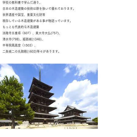
学校の教科書で学んだ通り、
日本の木造建築の技術は群を抜いて優れております。
世界遺産や国宝、重要文化財等
現存している木造建築がある事が物語っています。
もっとも代表的な木造建築
法隆寺五重塔（607）、東大寺大仏(757)、
清水寺(798)、姫路城(1346)、
平等院鳳凰堂（1503）、
二条城二の丸御殿(1603)等々があります。