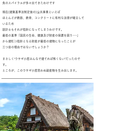
負のスパイラルが多々出てきたわけです
現在(建築基準法制定後の)公共事業といえば
ほとんどが鉄筋、鉄骨、コンクリートに有利な法律が確立して
いるため
設計士もそれが指針になってしまうわけです。
最低の基準「国民の生命、健康及び財産の保護を図り･･･」
から建物の指針となる財産が最低の建物になったことが
三つ目の理由ではないでしょうか？
まさしく“ウサギ小屋みんなで建てれば怖くない”だったので
す。
ところが、このウサギ小屋思わぬ副産物を生み出します。