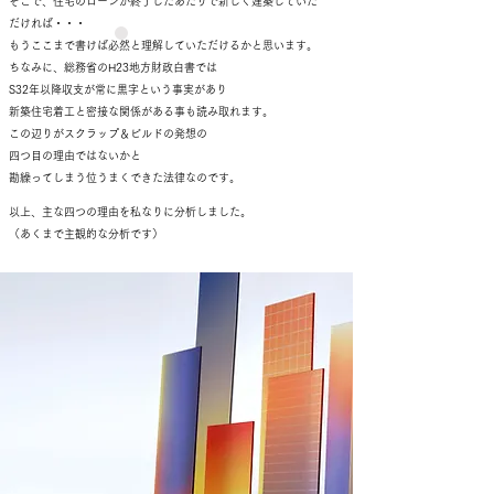
そこで、住宅のローンが終了したあたりで新しく建築していた
だければ・・・
もうここまで書けば必然と理解していただけるかと思います。
ちなみに、総務省のH23地方財政白書では
S32年以降収支が常に黒字という事実があり
新築住宅着工と密接な関係がある事も読み取れます。
この辺りがスクラップ＆ビルドの発想の
四つ目の理由ではないかと
勘繰ってしまう位うまくできた法律なのです。
以上、主な四つの理由を私なりに分析しました。
（あくまで主観的な分析です）