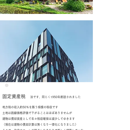
固定資産税
法です、同じく1950年創設されました
地方税の収入約50％を賄う規模の税収です
土地は路線価格評価で下がることはほぼありませんが
建物は償却資産として年々税収確保は減少してゆきます
（現在は建物の償却計算は無くなり一律化になりました）