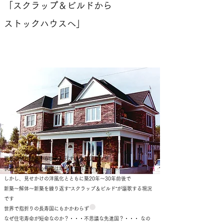
「スクラップ＆ビルドから
ストックハウスへ」
戦後の焼け野原から世界に冠する先進国になり
快適で過しやすい住宅は増えていった･･･？
しかし、見せかけの洋風化とともに築20年～30年前後で
新築～解体～新築を繰り返す“スクラップ＆ビルド”が謳歌する現況
です
世界で指折りの長寿国にもかかわらず
なぜ住宅寿命が短命なのか？・・・不思議な先進国？・・・ なの