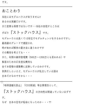
です。
おことわり
当社にはモデルハウスがありません!!
あるのは実績だけです。
また営業も得意ではないです･･･当社の目指すところは
『ストックハウス』
ずばり
です。
モデルハウスは長くて13年位でモデルチェンジをするわけですし
最高級のグレードで建設され
時が来れば解体の憂き目に逢うわけです
その費用を考えても・・・
また、年間の維持管理費（500万～1200万とも言われる）や
集客のための広告宣伝費用も
全てお客様の建築費に反映しているわけです。
世界広しといえど、モデルハウスが乱立している国は
日本だけなのですから・・・
「地球温暖化防止」「CO2削減」等企業理念として、
『ストックハウス』
の方向性は間違っていないはずで
す。
なぜ 日本の住宅が短命になったのか・・・??