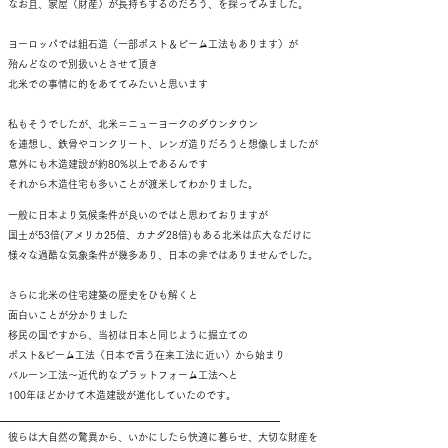
なお且、家屋（財産）が長持ちするのだろう、を探ってみました。
ヨーロッパでは組石造（一部ポスト＆ビーム工法もあります）が
殆んどなので別扱いとさせて頂き
北米での事情に的をあててみたいと思います
私もそうでしたが、北米＝ニューヨークのダウンタウン
を連想し、鉄骨やコンクリート、レンガ造りだろうと想像しましたが
意外にも木造建設が約80%以上であるんです
それから木造住宅も多いことが渡米してわかりました。
一般に日本より気候条件が良いのではと思わておりますが
国土が53倍(アメリカ25倍、カナダ28倍)もある北米は広大なだけに
様々な過酷な気象条件が幾多あり、日本の非ではありませんでした。
さらに北米の住宅建築の歴史をひも解くと
面白いことが分かりました
移民の国ですから、当初は日本と同じように掘立ての
ポスト&ビーム工法（日本で言う在来工法に近い）から始まり
バルーン工法～近代的なプラットフォーム工法へと
100年ほどかけて木造建設が進化していたのです。
彼らは大自然の驚異から、いかにしたら快適に暮らせ、大切な財産を