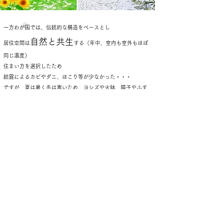
一方わが国では、伝統的な構造をベースとし
自然と共生
居住空間は
する（年中、室内も室外もほぼ
同じ温度）
住まい方を選択したため
結露によるカビやダニ、ほこり等が少なかった・・・
ですが、夏は暑く冬は寒いため、ヨシズや火鉢、障子やふす
ま、畳等
日本独自の建材が開発された訳です。
したがって、皆様が「日本の気候風土に合った家造り」
と称する木造住宅は、室内環境を外気と合わせる
自然と共生型だから長持ち出来るわけです。
戦後、建築基準法に合った建物を在来工法と呼びますが
ベースは日本オリジナル伝統構造ですから、前項でも解説致
しました通り
基本的には通風の良い住宅にして暮らさないと
長くもたない構造なのです。
住んでいて寒い、暑いは当たり前なのです、自然共生型住宅