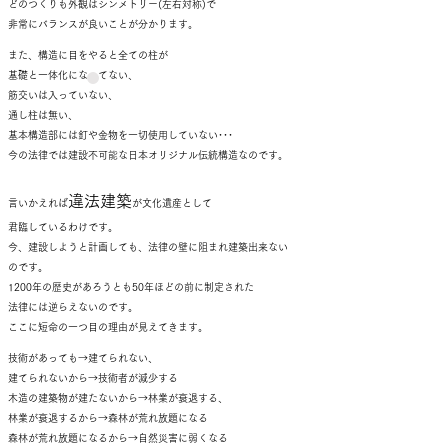
どのつくりも外観はシンメトリー(左右対称)で
非常にバランスが良いことが分かります。
また、構造に目をやると全ての柱が
基礎と一体化になってない、
筋交いは入っていない、
通し柱は無い、
基本構造部には釘や金物を一切使用していない･･･
今の法律では建設不可能な日本オリジナル伝統構造なのです。
違法建築
言いかえれば
が文化遺産として
君臨しているわけです。
今、建設しようと計画しても、法律の壁に阻まれ建築出来ない
のです。
1200年の歴史があろうとも50年ほどの前に制定された
法律には逆らえないのです。
ここに短命の一つ目の理由が見えてきます。
技術があっても→建てられない、
建てられないから→技術者が減少する
木造の建築物が建たないから→林業が衰退する、
林業が衰退するから→森林が荒れ放題になる
森林が荒れ放題になるから→自然災害に弱くなる